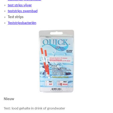
test strips vijver
teststrips zwembad
Test strips
Teststripsbacteriën
Nieuw
Test: lood gehalte in drink of grondwater