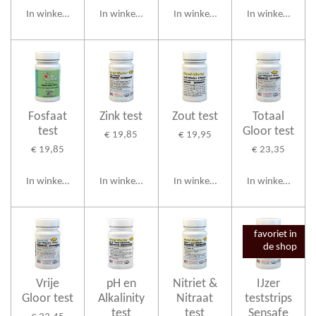
In winkelwagen
In winkelwagen
In winkelwagen
In winkelwagen
Fosfaat
Zink test
Zout test
Totaal
test
Gloor test
€ 19,85
€ 19,95
€ 19,85
€ 23,35
In winkelwagen
In winkelwagen
In winkelwagen
In winkelwagen
favoriet in
de shop
Vrije
pH en
Nitriet &
IJzer
Gloor test
Alkalinity
Nitraat
teststrips
test
test
Sensafe