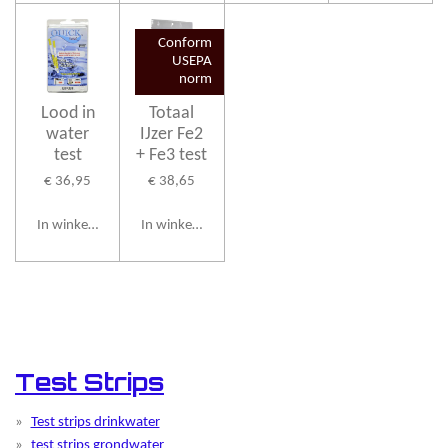
Conform
USEPA
norm
Lood in
Totaal
water
IJzer Fe2
test
+ Fe3 test
€ 36,95
€ 38,65
In winkelwagen
In winkelwagen
Test Strips
Test strips drinkwater
test strips grondwater