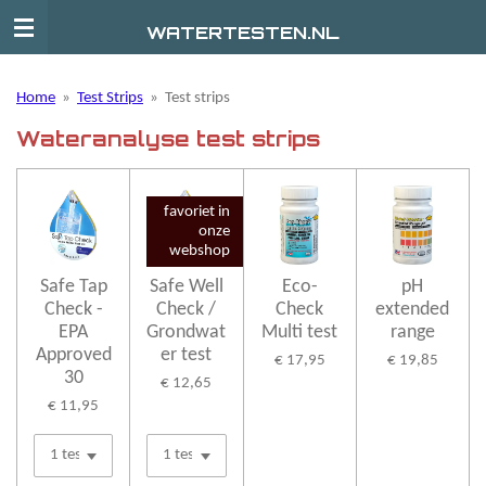
Ga
WATERTESTEN.NL
direct
naar
de
Home
»
Test Strips
»
Test strips
hoofdinhoud
Wateranalyse test strips
favoriet in
onze
webshop
Safe Tap
Safe Well
Eco-
pH
Check -
Check /
Check
extended
EPA
Grondwat
Multi test
range
Approved
er test
€ 17,95
€ 19,85
30
€ 12,65
€ 11,95