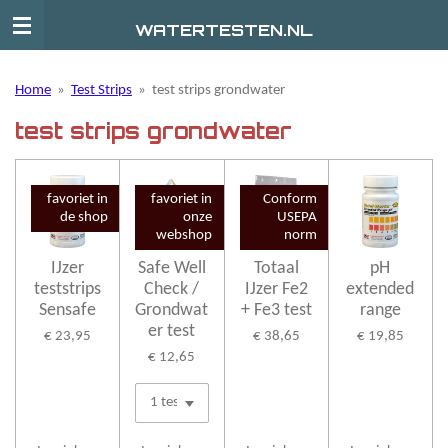
Ga
WATERTESTEN.NL
direct
naar
de
Home
»
Test Strips
»
test strips grondwater
hoofdinhoud
test strips grondwater
favoriet in
favoriet in
Conform
de shop
onze
USEPA
webshop
norm
IJzer
Safe Well
Totaal
pH
teststrips
Check /
IJzer Fe2
extended
Sensafe
Grondwat
+ Fe3 test
range
er test
€ 23,95
€ 38,65
€ 19,85
€ 12,65