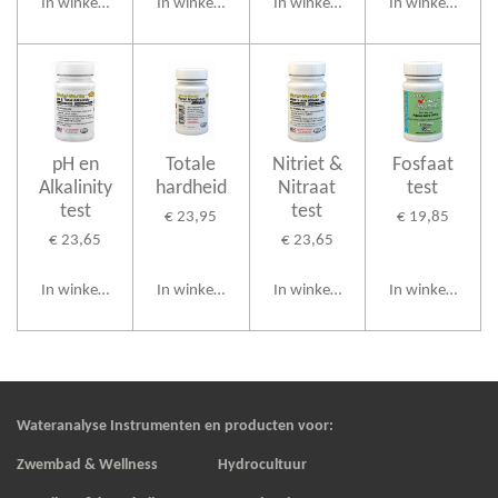
In winkelwagen
In winkelwagen
In winkelwagen
In winkelwagen
pH en
Totale
Nitriet &
Fosfaat
Alkalinity
hardheid
Nitraat
test
test
test
€ 23,95
€ 19,85
€ 23,65
€ 23,65
In winkelwagen
In winkelwagen
In winkelwagen
In winkelwagen
Wateranalyse Instrumenten en producten voor:
Zwembad & Wellness Hydrocultuur