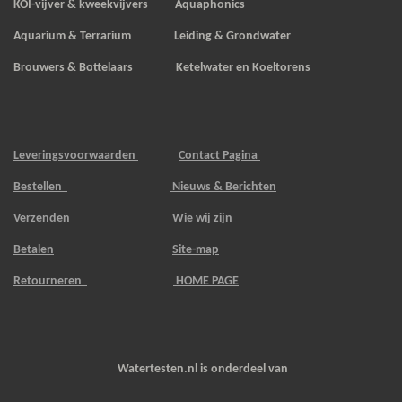
KOI-vijver & kweekvijvers
Aquaphonics
Aquarium & Terrarium Leiding & Grondwater
Brouwers & Bottelaars Ketelwater en Koeltorens
Leveringsvoorwaarden
Contact Pagina
Bestellen
Nieuws & Berichten
Verzenden
Wie wij zijn
Betalen
Site-map
Retourneren
HOME PAGE
Watertesten.nl is onderdeel van