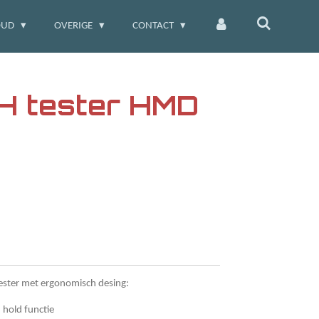
OUD
OVERIGE
CONTACT
pH tester HMD
ester met ergonomisch desing:
n hold functie