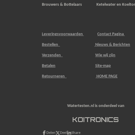
Brouwers & Bottelaars Ketelwater en Koelto
Leveringsvoorwaarden
Contact Pagina
Bestellen
Nieuws & Berichten
Verzenden
Wie wij zijn
Betalen
Site-map
Retourneren
HOME PAGE
Watertesten.nl is onderdeel van
KOITRONICS
Delen
Deel
Share