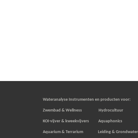
Wateranalyse Instrumenten en producten voor:
Zwembad & Wellness Hydrocultuur
KOI-vijver & kweekvijvers
Aquaphonics
Aquarium & Terrarium Leiding & Grondwate