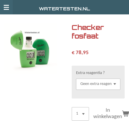
Ga
WATERTESTEN.NL
direct
naar
de
Checker
hoofdinhoud
fosfaat
€ 78,95
Extra reagentia ?
In
winkelwagen