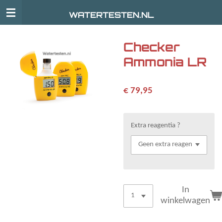
Ga
WATERTESTEN.NL
direct
naar
de
Checker
hoofdinhoud
Ammonia LR
€ 79,95
Extra reagentia ?
In
winkelwagen