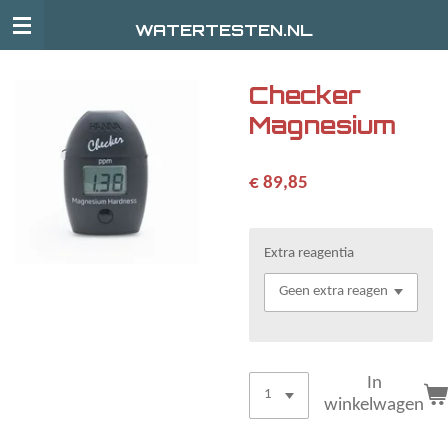
Ga
WATERTESTEN.NL
direct
naar
de
Checker
hoofdinhoud
Magnesium
€ 89,85
Extra reagentia
In
winkelwagen