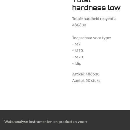
hardness low
Totale hardheid reagentia
486630
Toepasbaar voor type:
- M7
- M10
- M20
- Idip
Artikel: 486630
Aantal: 50 stuks
Wateranalyse Instrumenten en producten voor: