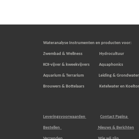
Wateranalyse Instrumenten en producten voor:
Zwembad & Wellness Hydrocultuur
KOI-vijver & kweekvijvers
Aquaphonics
Aquarium & Terrarium Leiding & Grondwate
Brouwers & Bottelaars Ketelwater en Koelto
Leveringsvoorwaarden
Contact Pagina
Bestellen
Nieuws & Berichten
Verzenden
Wie wij zijn