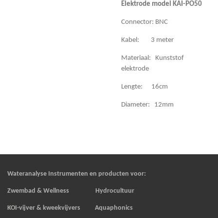
Elektrode model KAI-PO50
Connector: BNC
Kabel: 3 meter
Materiaal: Kunststof
elektrode
Lengte: 16cm
Diameter: 12mm
Wateranalyse Instrumenten en producten voor:
Zwembad & Wellness Hydrocultuur
KOI-vijver & kweekvijvers
Aquaphonics