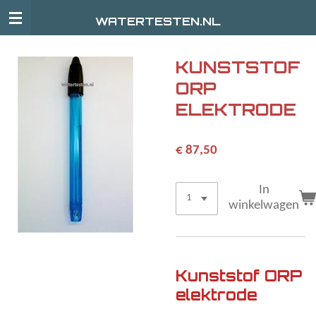
Ga
WATERTESTEN.NL
direct
naar
de
KUNSTSTOF
hoofdinhoud
ORP
ELEKTRODE
€ 87,50
In
winkelwagen
Kunststof ORP
elektrode