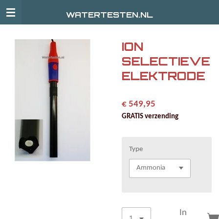
Ga
WATERTESTEN.NL
direct
naar
de
ION
hoofdinhoud
SELECTIEVE
ELEKTRODE
€ 549,95
GRATIS verzending
Type
In