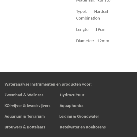
Materiaal: kunstof
Typel: Hardcel
Combination
Lengte: 19cm
Diameter: 12mm
Wateranalyse Instrumenten en producten voor:
Zwembad & Wellness Hydrocultuur
KOI-vijver & kweekvijvers
Aquaphonics
Aquarium & Terrarium Leiding & Grondwater
Brouwers & Bottelaars Ketelwater en Koeltorens