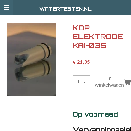
Ga
WATERTESTEN.NL
direct
naar
de
KOP
hoofdinhoud
ELEKTRODE
KAI-035
€ 21,95
In
winkelwagen
Op voorraad
Vervangingsele