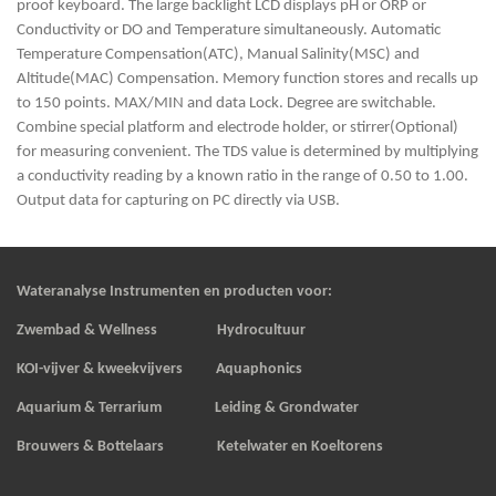
proof keyboard. The large backlight LCD displays pH or ORP or
Conductivity or DO and Temperature simultaneously. Automatic
Temperature Compensation(ATC), Manual Salinity(MSC) and
Altitude(MAC) Compensation. Memory function stores and recalls up
to 150 points. MAX/MIN and data Lock. Degree are switchable.
Combine special platform and electrode holder, or stirrer(Optional)
for measuring convenient. The TDS value is determined by multiplying
a conductivity reading by a known ratio in the range of 0.50 to 1.00.
Output data for capturing on PC directly via USB.
Wateranalyse Instrumenten en producten voor:
Zwembad & Wellness Hydrocultuur
KOI-vijver & kweekvijvers
Aquaphonics
Aquarium & Terrarium Leiding & Grondwater
Brouwers & Bottelaars Ketelwater en Koeltorens