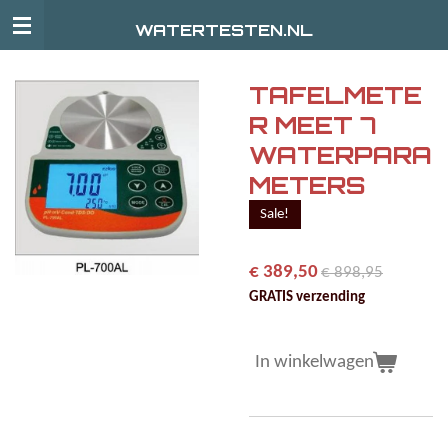
Ga
WATERTESTEN.NL
direct
naar
de
TAFELMETE
hoofdinhoud
R MEET 7
WATERPARA
METERS
Sale!
€ 389,50
€ 898,95
GRATIS verzending
In winkelwagen