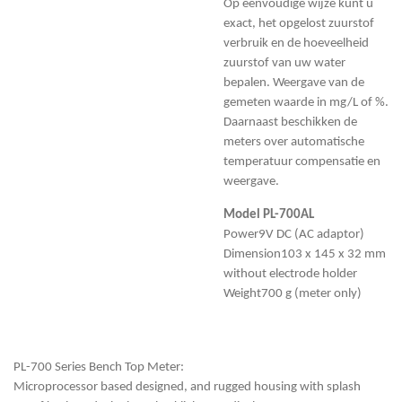
Op eenvoudige wijze kunt u
exact, het opgelost zuurstof
verbruik en de hoeveelheid
zuurstof van uw water
bepalen. Weergave van de
gemeten waarde in mg/L of %.
Daarnaast beschikken de
meters over automatische
temperatuur compensatie en
weergave.
Model PL-700AL
Power
9V DC (AC adaptor)
Dimension
103 x 145 x 32 mm
without electrode holder
Weight
700 g (meter only)
PL-700 Series Bench Top Meter:
Microprocessor based designed, and rugged housing with splash