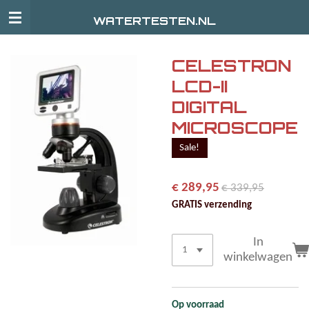
Ga
WATERTESTEN.NL
direct
naar
de
CELESTRON
hoofdinhoud
LCD-II
DIGITAL
MICROSCOPE
Sale!
€ 289,95
€ 339,95
GRATIS verzending
In
winkelwagen
Op voorraad