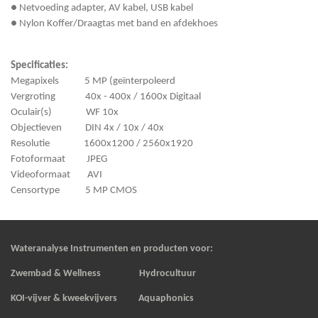
● Netvoeding adapter, AV kabel, USB kabel
● Nylon Koffer/Draagtas met band en afdekhoes
Specificaties:
Megapixels 5 MP (geïnterpoleerd
Vergroting 40x - 400x / 1600x Digitaal
Oculair(s) WF 10x
Objectieven DIN 4x / 10x / 40x
Resolutie 1600x1200 / 2560x1920
Fotoformaat JPEG
Videoformaat AVI
Censortype 5 MP CMOS
Wateranalyse Instrumenten en producten voor:
Zwembad & Wellness Hydrocultuur
KOI-vijver & kweekvijvers
Aquaphonics