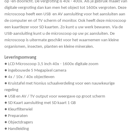
op -en doorlicht. De vergroting is 40x - 400x. Als je gebruik maakt van
digitale vergroting dan kan men het object tot 1600x vergroten. Deze
microscoop heeft een USB en AV aansluiting voor het aansluiten aan
de computer en of TV scherm of monitor. Ook heeft deze microscoop
een kaartlezer voor SD kaarten. Zo kunt u uw werk bewaren. Via de
USB-aansluiting kunt u de microscoop op uw pc aansluiten. De
microscoop is uitermate geschikt voor het waarnemen van kleine
organismen, insecten, planten en kleine mineralen.
Leveringsomvang
● LCD Microscoop 3,5 inch 40x - 1600x digitale zoom
● ingebouwde 5 Megapixel camera
● 4x / 10x / 40x objectieven
● Kruistafel met Nonius schaalverdeling voor een nauwkeurige
regeling
● USB en AV / TV output voor weergave op groot scherm
● SD Kaart aansluiting met SD kaart 1 GB
● Kleurfilterwiel
● Preparaten
● Objectdragers
● Handleiding