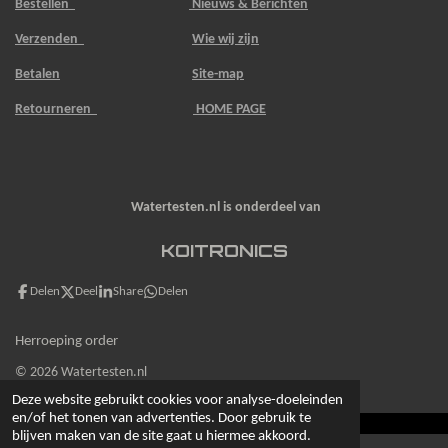
Bestellen
Nieuws & Berichten
Verzenden
Wie wij zijn
Betalen
Site-map
Retourneren
HOME PAGE
Watertesten.nl is onderdeel van
KOITRONICS
Delen
Deel
Share
Delen
Herroeping order
© 2026 Watertesten.nl
Deze website gebruikt cookies voor analyse-doeleinden
en/of het tonen van advertenties. Door gebruik te
blijven maken van de site gaat u hiermee akkoord.