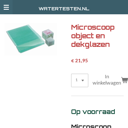
Ga
WATERTESTEN.NL
direct
naar
de
Microscoop
hoofdinhoud
object en
dekglazen
€ 21,95
In
winkelwagen
Op voorraad
Microscoop