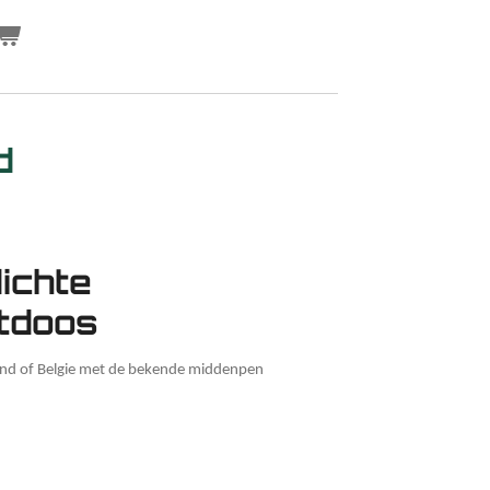
d
ichte
tdoos
and of Belgie met de bekende middenpen