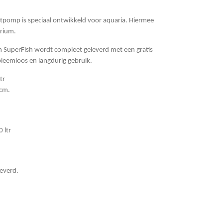
tpomp is speciaal ontwikkeld voor aquaria. Hiermee
arium.
 SuperFish wordt compleet geleverd met een gratis
eemloos en langdurig gebruik.
tr
 cm.
 ltr
everd.