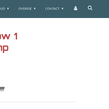
OUD
OVERIGE
CONTACT
ow 1
mp