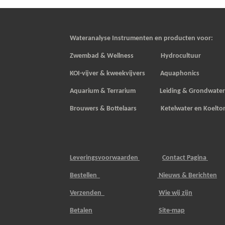
Wateranalyse Instrumenten en producten voor:
Zwembad & Wellness Hydrocultuur
KOI-vijver & kweekvijvers
Aquaphonics
Aquarium & Terrarium Leiding & Grondwate
Brouwers & Bottelaars Ketelwater en Koelto
Leveringsvoorwaarden
Contact Pagina
Bestellen
Nieuws & Berichten
Verzenden
Wie wij zijn
Betalen
Site-map