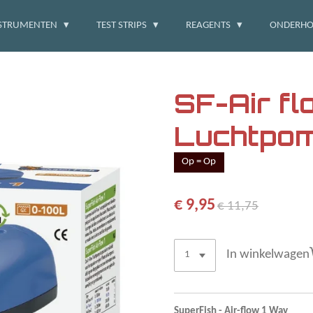
STRUMENTEN
TEST STRIPS
REAGENTS
ONDERH
SF-Air fl
Luchtpo
Op = Op
€ 9,95
€ 11,75
In winkelwagen
SuperFish - Air-flow 1 Way