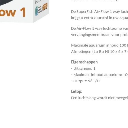
De SuperFish Air-Flow 1 way luch
krijgt u extra zuurstof in uw aqu
De Air-Flow 1 way luchtpomp van
vervangingsmembraan voor probl
Maximale aquarium inhoud 100 l
Afmetingen (L x B x H) 10 x 6 x 7
Eigenschappen
- Uitgangen: 1
- Maximale inhoud aquarium: 100
- Output: 96 L/U
Letop:
Een luchtslang wordt niet meegel